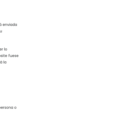
rá enviada
su
er lo
osite fuese
á la
 persona o